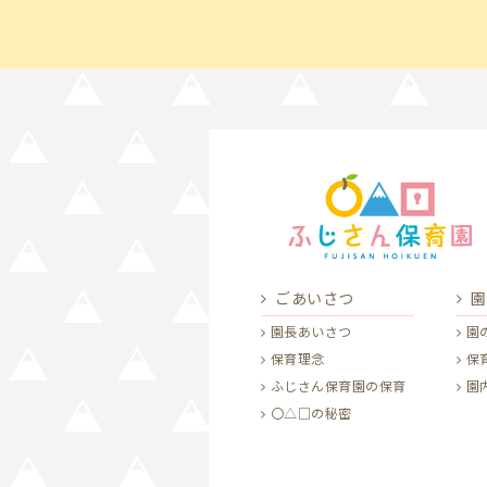
ごあいさつ
園
園長あいさつ
園
保育理念
保
ふじさん保育園の保育
園
〇△□の秘密