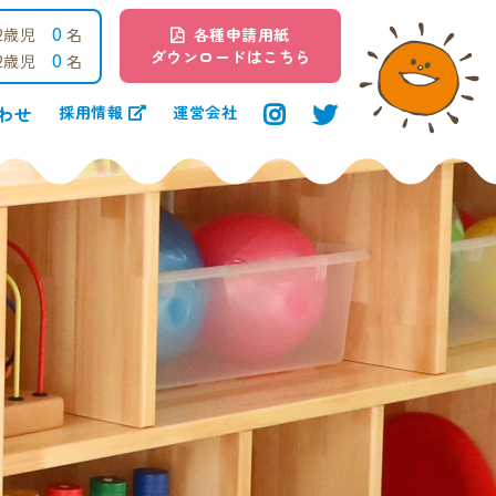
0
2歳児
名
各種申請用紙
ダウンロードはこちら
0
2歳児
名
わせ
採用情報
運営会社