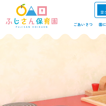
空
ごあいさつ
園