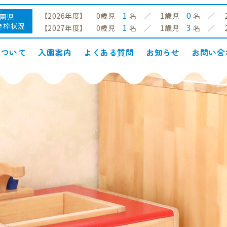
1
0
【2026年度】 0歳児
名 ／ 1歳児
名 ／ 
園児
き枠状況
1
3
【2027年度】 0歳児
名 ／ 1歳児
名 ／ 
について
入園案内
よくある質問
お知らせ
お問い合