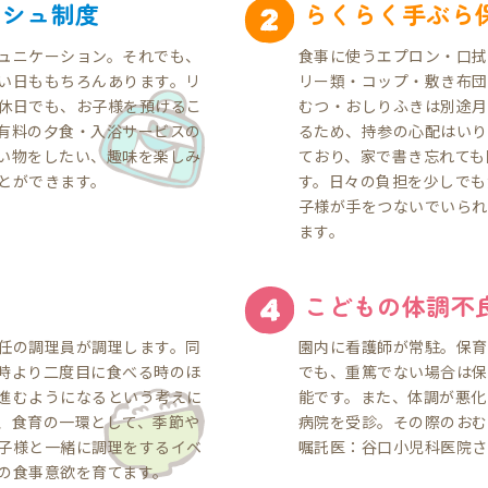
ッシュ制度
らくらく手ぶら
ュニケーション。それでも、
食事に使うエプロン・口拭
い日ももちろんあります。リ
リー類・コップ・敷き布団
休日でも、お子様を預けるこ
むつ・おしりふきは別途月
有料の夕食・入浴サービスの
るため、持参の心配はいり
い物をしたい、趣味を楽しみ
ており、家で書き忘れても
とができます。
す。日々の負担を少しでも
子様が手をつないでいられ
ます。
こどもの体調不
任の調理員が調理します。同
園内に看護師が常駐。保育
時より二度目に食べる時のほ
でも、重篤でない場合は保
進むようになるという考えに
能です。また、体調が悪化
、食育の一環として、季節や
病院を受診。その際のおむ
子様と一緒に調理をするイベ
嘱託医：谷口小児科医院さ
の食事意欲を育てます。